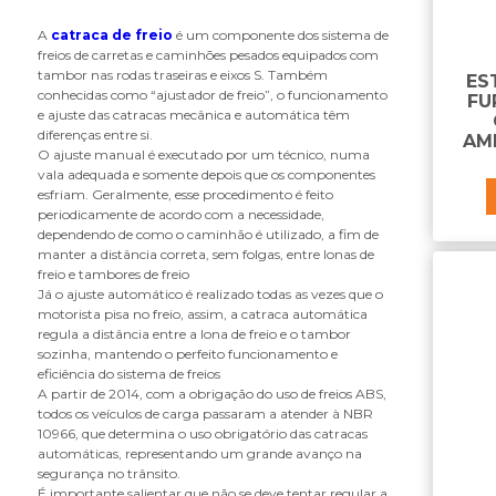
D
A
catraca de freio
é um componente dos sistema de
diafragma
freios de carretas e caminhões pesados equipados com
tambor nas rodas traseiras e eixos S. Também
disco de freio
ES
conhecidas como “ajustador de freio”, o funcionamento
FU
e ajuste das catracas mecânica e automática têm
E
diferenças entre si.
AM
eixo s
O ajuste manual é executado por um técnico, numa
vala adequada e somente depois que os componentes
embolo
esfriam. Geralmente, esse procedimento é feito
engate
periodicamente de acordo com a necessidade,
espelho de roda
dependendo de como o caminhão é utilizado, a fim de
manter a distância correta, sem folgas, entre lonas de
F
freio e tambores de freio
Já o ajuste automático é realizado todas as vezes que o
fita crepe
motorista pisa no freio, assim, a catraca automática
fixador do rolete
regula a distância entre a lona de freio e o tambor
sozinha, mantendo o perfeito funcionamento e
flange
eficiência do sistema de freios
flexível
A partir de 2014, com a obrigação do uso de freios ABS,
todos os veículos de carga passaram a atender à NBR
G
10966, que determina o uso obrigatório das catracas
automáticas, representando um grande avanço na
graxeira para capa de mancal
segurança no trânsito.
É importante salientar que não se deve tentar regular a