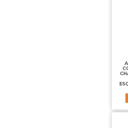
A
CO
CH
ES