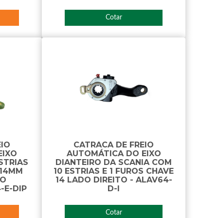
Cotar
EIO
CATRACA DE FREIO
EIXO
AUTOMÁTICA DO EIXO
STRIAS
DIANTEIRO DA SCANIA COM
 14MM
10 ESTRIAS E 1 FUROS CHAVE
DO
14 LADO DIREITO - ALAV64-
-E-DIP
D-I
Cotar