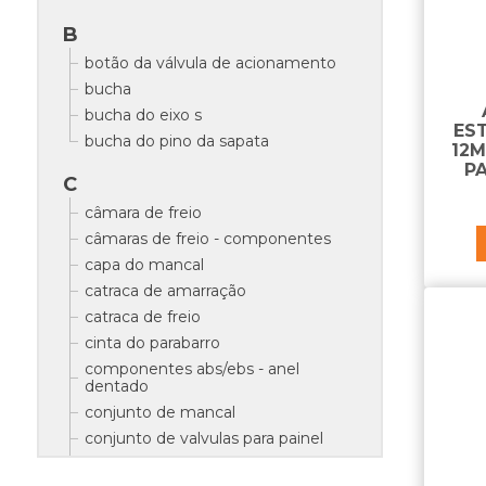
B
botão da válvula de acionamento
bucha
bucha do eixo s
EST
bucha do pino da sapata
12M
P
C
câmara de freio
câmaras de freio - componentes
capa do mancal
catraca de amarração
catraca de freio
cinta do parabarro
componentes abs/ebs - anel
dentado
conjunto de mancal
conjunto de valvulas para painel
conjunto suporte tampa para painel