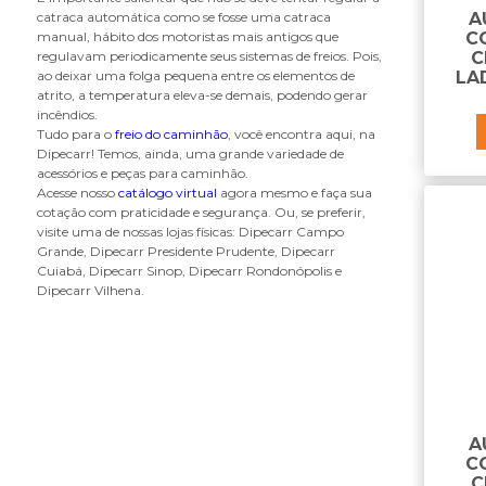
K
catraca automática como se fosse uma catraca
A
kit de reparo do eixo s
manual, hábito dos motoristas mais antigos que
CO
regulavam periodicamente seus sistemas de freios. Pois,
C
kits de reparo da catraca de freio
ao deixar uma folga pequena entre os elementos de
LA
atrito, a temperatura eleva-se demais, podendo gerar
L
incêndios.
lona de freio
Tudo para o
freio do caminhão
, você encontra aqui, na
Dipecarr! Temos, ainda, uma grande variedade de
M
acessórios e peças para caminhão.
Acesse nosso
catálogo virtual
agora mesmo e faça sua
mancal
cotação com praticidade e segurança. Ou, se preferir,
mancal da flange
visite uma de nossas lojas físicas: Dipecarr Campo
Grande, Dipecarr Presidente Prudente, Dipecarr
mola
Cuiabá, Dipecarr Sinop, Dipecarr Rondonópolis e
mola da sapata
Dipecarr Vilhena.
P
painel de controle das válvulas
parafuso da campana
pastilha de freio
pino da sapata
A
porca do parafuso da campana
CO
C