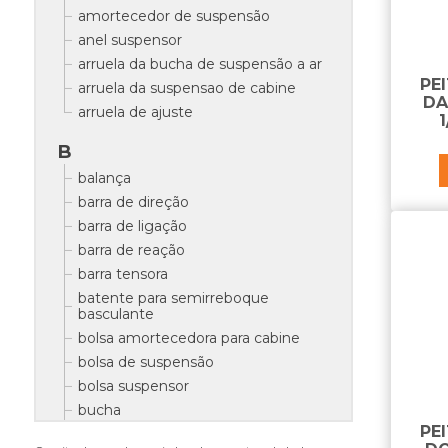
amortecedor de suspensão
anel suspensor
arruela da bucha de suspensão a ar
PE
arruela da suspensao de cabine
DA
arruela de ajuste
1
B
balança
barra de direção
barra de ligação
barra de reação
barra tensora
batente para semirreboque
basculante
bolsa amortecedora para cabine
bolsa de suspensão
bolsa suspensor
bucha
PE
bucha da balança