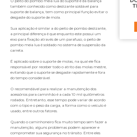
DO
O peito do pombo meia lua do suporte e da balança
bucha da cabine
T
também conhecido como deslizante soldável para
bucha da ponteira do tensor
suporte de balança, tem como principal função evitar o
desgaste do suporte de mola.
bucha da suspensão
bucha da suspensão pneumática
Sua aplicação é similar a do peito de pombo deslizante,
bucha de reparo da haste de reação
a principal diferença é que enquanto este possui um
eixo para fixação através de um parafuso, o peito de
bucha do amortecedor
pombo meia lua é soldado no sistema de suspensão da
bucha do olhal do amortecedor
carreta.
bucha do olhete da mola
É aplicado sobre o suporte de molas, na qual ele fica
bucha do tirante
responsável por receber todo o atrito das molas mestre,
bucha estabilizadora
evitando que o suporte se desgaste rapidamente e fora
do tempo considerável.
C
O recomendável para realizar a manutenção dos
castanha da bucha da suspensão
pneumática
acessórios para caminhão é a cada 10 mil quilômetros
rodados. Entretanto, esse tempo pode variar de acordo
chaveta do mancal
com o tipo e o peso da carga, a forma como o veículo é
cinta limitadora da suspensão
usado, entre outros fatores.
coxim
Quando o caminhoneiro fica muito tempo sem fazer a
coxim suspensao da cabine
manutenção, alguns problemas podem aparecer e
cupilha
comprometer sua segurança no trânsito. Entre eles