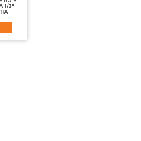
EIRO E
 1/2"
11A