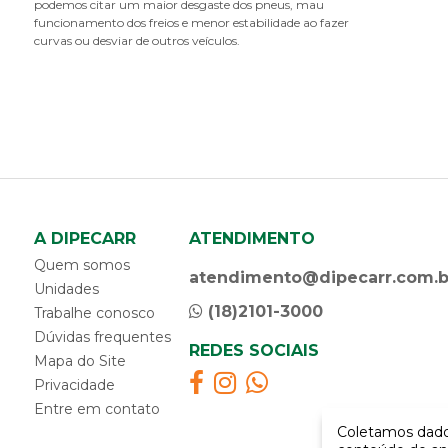
podemos citar um maior desgaste dos pneus, mau
E
funcionamento dos freios e menor estabilidade ao fazer
curvas ou desviar de outros veículos.
espaçador calço para molejo
espaçador de grampo
F
feixe de molas
flange do pino rei
flange do suspensor
G
A DIPECARR
ATENDIMENTO
grampo de cavalo
Quem somos
grampo do modejo modelo d
atendimento@dipecarr.com.b
Unidades
grampo do molejo modelo c
(18)2101-3000
Trabalhe conosco
grampo do molejo modelo ca
Dúvidas frequentes
grampo do molejo modelo da
REDES SOCIAIS
Mapa do Site
grampo do suspensor modelo c
Privacidade
grampo do suspensor modelo d
Entre em contato
graxeira
Coletamos dados