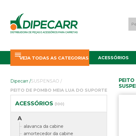
ACESSÓRIOS
VEJA TODAS AS CATEGORIAS
PEITO
Dipecarr
/
SUSPENSAO
/
SUSP
PEITO DE POMBO MEIA LUA DO SUPORTE
E DA BALANCA
ACESSÓRIOS
(100)
A
alavanca da cabine
amortecedor da cabine