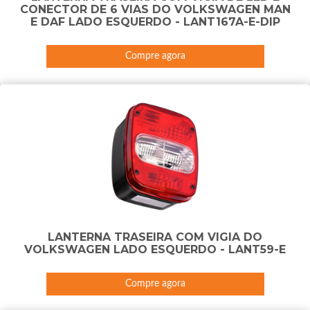
CONECTOR DE 6 VIAS DO VOLKSWAGEN MAN
E DAF LADO ESQUERDO - LANT167A-E-DIP
Compre agora
LANTERNA TRASEIRA COM VIGIA DO
VOLKSWAGEN LADO ESQUERDO - LANT59-E
Compre agora