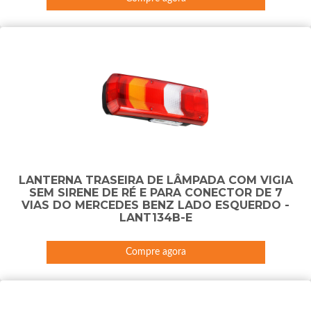
LANTERNA TRASEIRA DE LÂMPADA COM VIGIA
SEM SIRENE DE RÉ E PARA CONECTOR DE 7
VIAS DO MERCEDES BENZ LADO ESQUERDO -
LANT134B-E
Compre agora