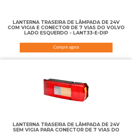
LANTERNA TRASEIRA DE LÂMPADA DE 24V
COM VIGIA E CONECTOR DE 7 VIAS DO VOLVO
LADO ESQUERDO - LANT33-E-DIP
Compre agora
LANTERNA TRASEIRA DE LÂMPADA DE 24V
SEM VIGIA PARA CONECTOR DE 7 VIAS DO