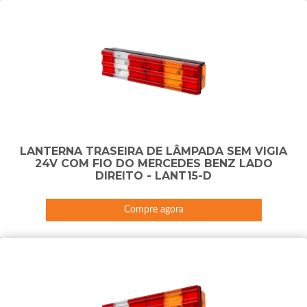
LANTERNA TRASEIRA DE LÂMPADA SEM VIGIA
24V COM FIO DO MERCEDES BENZ LADO
DIREITO - LANT15-D
Compre agora