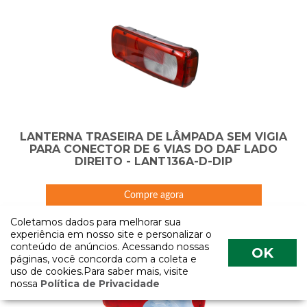
LANTERNA TRASEIRA DE LÂMPADA SEM VIGIA
PARA CONECTOR DE 6 VIAS DO DAF LADO
DIREITO - LANT136A-D-DIP
Compre agora
Coletamos dados para melhorar sua
experiência em nosso site e personalizar o
conteúdo de anúncios. Acessando nossas
OK
páginas, você concorda com a coleta e
uso de cookies.Para saber mais, visite
nossa
Política de Privacidade