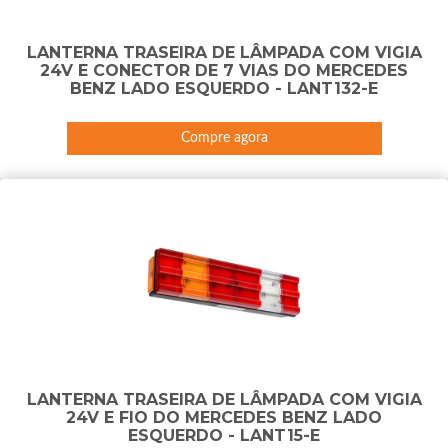
LANTERNA TRASEIRA DE LÂMPADA COM VIGIA
24V E CONECTOR DE 7 VIAS DO MERCEDES
BENZ LADO ESQUERDO - LANT132-E
Compre agora
LANTERNA TRASEIRA DE LÂMPADA COM VIGIA
24V E FIO DO MERCEDES BENZ LADO
ESQUERDO - LANT15-E