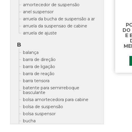
amortecedor de suspensão
anel suspensor
arruela da bucha de suspensão a ar
PO
arruela da suspensao de cabine
DO
arruela de ajuste
E 
B
ME
balança
barra de direção
barra de ligação
barra de reação
barra tensora
batente para semirreboque
basculante
bolsa amortecedora para cabine
bolsa de suspensão
bolsa suspensor
bucha
bucha da balança