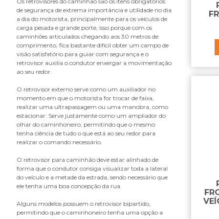
Os retrovisores do caminhão são os itens obrigatórios
B
de segurança de extrema importância e utilidade no dia
F
a dia do motorista, principalmente para os veículos de
bandeja do retrovisor
carga pesada e grande porte, isso porque com os
base do suporte do paralama
caminhões articulados chegando aos 30 metros de
batente da grade
comprimento, fica bastante difícil obter um campo de
visão satisfatório para guiar com segurança e o
bomba de cabine
retrovisor auxilia o condutor enxergar a movimentação
borracha do tubo do suporte
ao seu redor.
paralama
botão da trava do volante
O retrovisor externo serve como um auxiliador no
momento em que o motorista for trocar de faixa,
braço de retrovisor
realizar uma ultrapassagem ou uma manobra, como
braco retrovisor
estacionar. Serve justamente como um ampliador do
olhar do caminhoneiro, permitindo que o mesmo
C
tenha ciência de tudo o que está ao seu redor para
realizar o comando necessário.
cabo da coluna de direção
cabo da fechadura
O retrovisor para caminhão deve estar alinhado de
cabo para bagageiro
forma que o condutor consiga visualizar toda a lateral
do veículo e a metade da estrada, sendo necessário que
caixa de cozinha
ele tenha uma boa concepção da rua.
caixa de ferramentas
FR
VE
caixa de som
Alguns modelos possuem o retrovisor bipartido,
permitindo que o caminhoneiro tenha uma opção a
caixa do estribo