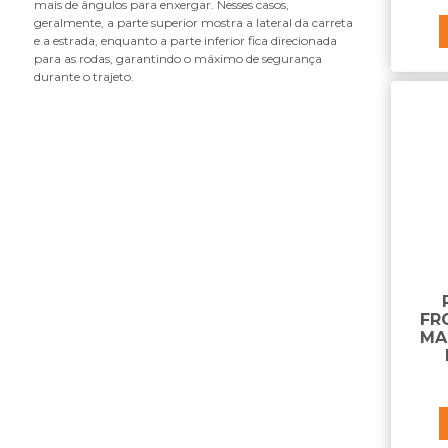
mais de ângulos para enxergar. Nesses casos,
caixa gerador
geralmente, a parte superior mostra a lateral da carreta
calço para carretas
e a estrada, enquanto a parte inferior fica direcionada
para as rodas, garantindo o máximo de segurança
calha da porta
durante o trajeto.
calota
capa da maçaneta
capa da porca do parafuso da flange
capa da porca do parafuso de roda
capa da porca do parafuso do chassi
capa de retrovisor
capô da cabine
carcaça filtro
carroceria - componentes
catraca de amarração
FR
chapa do paralama
MA
chave combinada antifurto
chave da tampa do tanque
chave de bascular cabine
cinta de amarração
cinta do parabarro