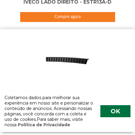
IVECO LADO DIREITO - ESTR13A-D
Compre agora
ESTRIBO PISANTE SUPERIOR DA CABINE DO
Coletamos dados para melhorar sua
IVECO LADO DIREITO - ESTR13-D-DIP
experiência em nosso site e personalizar o
conteúdo de anúncios. Acessando nossas
OK
páginas, você concorda com a coleta e
Compre agora
uso de cookies.Para saber mais, visite
nossa
Política de Privacidade