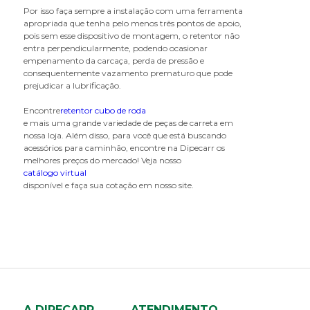
Por isso faça sempre a instalação com uma ferramenta
rolamento para carreta
apropriada que tenha pelo menos três pontos de apoio,
rolamento para cavalo mecânico
pois sem esse dispositivo de montagem, o retentor não
entra perpendicularmente, podendo ocasionar
T
empenamento da carcaça, perda de pressão e
consequentemente vazamento prematuro que pode
tampa do cubo
prejudicar a lubrificação.
trava aranha
Encontre
retentor cubo de roda
e mais uma grande variedade de peças de carreta em
nossa loja. Além disso, para você que está buscando
acessórios para caminhão, encontre na Dipecarr os
melhores preços do mercado! Veja nosso
catálogo virtual
disponível e faça sua cotação em nosso site.
A DIPECARR
ATENDIMENTO