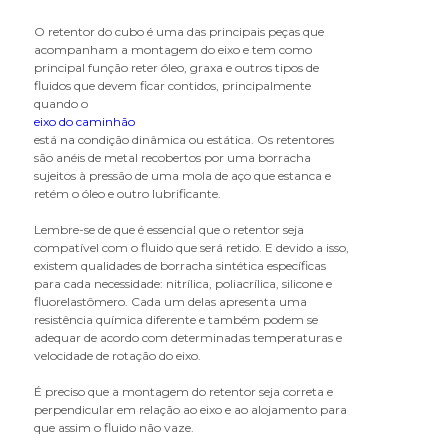
junta do cubo
O retentor do cubo é uma das principais peças que
acompanham a montagem do eixo e tem como
K
principal função reter óleo, graxa e outros tipos de
kit do cubo
fluidos que devem ficar contidos, principalmente
quando o
P
eixo do caminhão
está na condição dinâmica ou estática. Os retentores
parafuso da tampa do cubo
são anéis de metal recobertos por uma borracha
parafuso de roda
sujeitos à pressão de uma mola de aço que estanca e
retém o óleo e outro lubrificante.
parafuso para quinta roda
porca antifurto
Lembre-se de que é essencial que o retentor seja
porca centralizadora
compatível com o fluido que será retido. E devido a isso,
existem qualidades de borracha sintética específicas
porca de eixo
para cada necessidade: nitrílica, poliacrílica, silicone e
porca do parafuso de roda
fluorelastômero. Cada um delas apresenta uma
prisioneiro de roda
resistência química diferente e também podem se
adequar de acordo com determinadas temperaturas e
R
velocidade de rotação do eixo.
retentor do cubo da carreta
É preciso que a montagem do retentor seja correta e
retentor do cubo do cavalo
perpendicular em relação ao eixo e ao alojamento para
mecânico
que assim o fluido não vaze.
roda disco