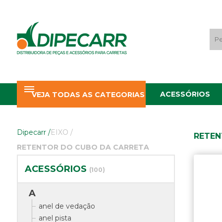
ACESSÓRIOS
VEJA TODAS AS CATEGORIAS
Dipecarr
/
EIXO
/
RETEN
RETENTOR DO CUBO DA CARRETA
ACESSÓRIOS
(100)
A
anel de vedação
anel pista