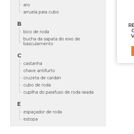
aro
arruela para cubo
B
R
bico de roda
V
bucha da sapata do eixo de
basculamento
C
castanha
chave antifurto
cruzeta de cardan
cubo de roda
cupilha do parafuso de roda raiada
E
espaçador de roda
estopa
J