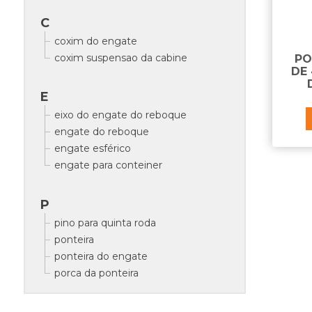
C
coxim do engate
coxim suspensao da cabine
PO
DE
E
eixo do engate do reboque
engate do reboque
engate esférico
engate para conteiner
P
pino para quinta roda
ponteira
ponteira do engate
porca da ponteira