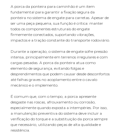
A porca da ponteira para caminhão é um item
fundamental para garantir a fixação segura da
ponteira no sistema de engate para carretas. Apesar de
ser uma peça pequena, sua função é crítica: manter
todos os componentes estruturais do engate
firmemente conectados, suportando vibrações,
impactos e a tração constante do transporte rodoviário.
Durante a operação, o sistema de engate sofre pressão
intensa, principalmente em terrenos irregulares e com
cargas pesadas. A porca da ponteira atua como
elemento de segurança, evitando folgas e
desprendimentos que podem causar desde desconfortos
até falhas graves no acoplamento entre o cavalo
mecânico e o implemento.
É comum que, com o tempo, a porca apresente
desgaste nas roscas, afrouxamento ou corrosão,
especialmente quando exposta a intempéries. Por isso,
a manutenção preventiva do sistema deve incluir a
verificação do torque e a substituição da porca sempre
que necessário, utilizando peças de alta qualidade e
resistência.