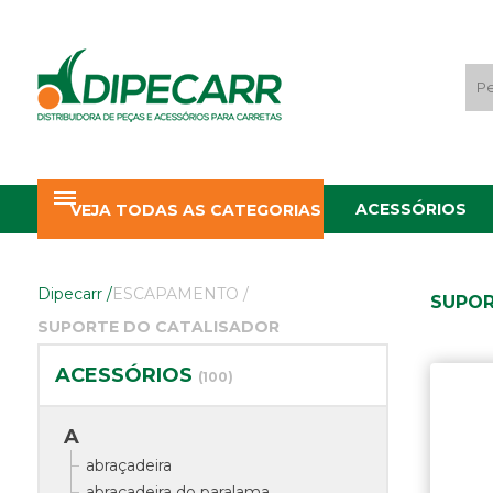
ACESSÓRIOS
VEJA TODAS AS CATEGORIAS
Dipecarr
/
ESCAPAMENTO
/
SUPOR
SUPORTE DO CATALISADOR
ACESSÓRIOS
(100)
A
abraçadeira
abraçadeira do paralama