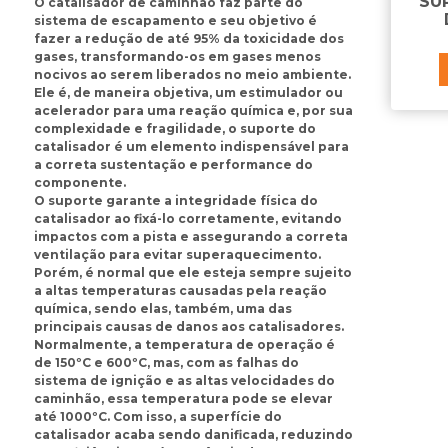
SU
O catalisador de caminhão faz parte do
sistema de escapamento e seu objetivo é
fazer a redução de até 95% da toxicidade dos
gases, transformando-os em gases menos
nocivos ao serem liberados no meio ambiente.
Ele é, de maneira objetiva, um estimulador ou
acelerador para uma reação química e, por sua
complexidade e fragilidade, o suporte do
catalisador é um elemento indispensável para
a correta sustentação e performance do
componente.
O suporte garante a integridade física do
catalisador ao fixá-lo corretamente, evitando
impactos com a pista e assegurando a correta
ventilação para evitar superaquecimento.
Porém, é normal que ele esteja sempre sujeito
a altas temperaturas causadas pela reação
química, sendo elas, também, uma das
principais causas de danos aos catalisadores.
Normalmente, a temperatura de operação é
de 150ºC e 600ºC, mas, com as falhas do
sistema de ignição e as altas velocidades do
caminhão, essa temperatura pode se elevar
até 1000ºC. Com isso, a superfície do
catalisador acaba sendo danificada, reduzindo