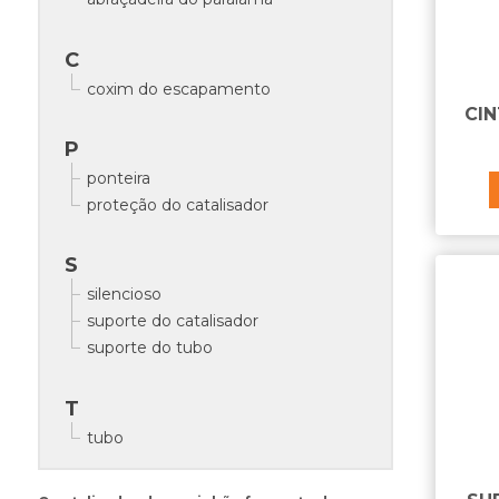
C
coxim do escapamento
CI
P
ponteira
proteção do catalisador
S
silencioso
suporte do catalisador
suporte do tubo
T
tubo