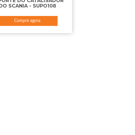
PORTE DO CATALISADOR
DO SCANIA - SUPO108
Compre agora