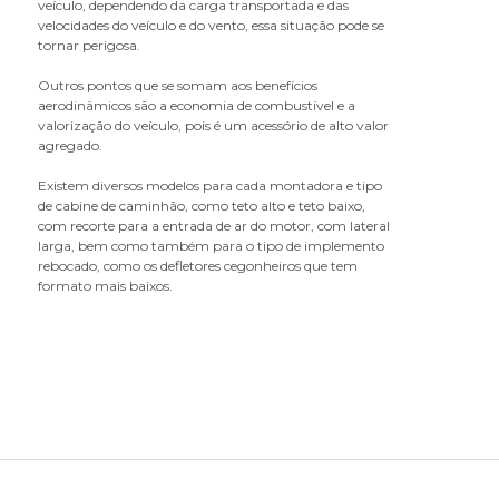
veículo, dependendo da carga transportada e das
caixa gerador
velocidades do veículo e do vento, essa situação pode se
calço para carretas
tornar perigosa.
calha da porta
Outros pontos que se somam aos benefícios
calota
aerodinâmicos são a economia de combustível e a
capa da maçaneta
valorização do veículo, pois é um acessório de alto valor
agregado.
capa da porca do parafuso da flange
capa da porca do parafuso de roda
Existem diversos modelos para cada montadora e tipo
capa da porca do parafuso do chassi
de cabine de caminhão, como teto alto e teto baixo,
com recorte para a entrada de ar do motor, com lateral
capa de retrovisor
larga, bem como também para o tipo de implemento
capô da cabine
rebocado, como os defletores cegonheiros que tem
carcaça filtro
formato mais baixos.
carroceria - componentes
catraca de amarração
chapa do paralama
chave combinada antifurto
chave da tampa do tanque
chave de bascular cabine
cinta de amarração
cinta do parabarro