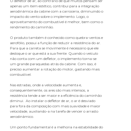
O defletor de ar, ao contrário de que muitos pensam ser
B
apenas um item estético, contribui para a integração
aerodinâmica da cabine com a carroceria, diminuindo o
bandeja do retrovisor
impacto do vento sobre o implemento. Logo, o
base do suporte do paralama
aproveitamento do combustível é melhor, bem como o
batente da grade
rendimento do caminhão.
bomba de cabine
O produto também é conhecido como quebra-ventos e
borracha do tubo do suporte
aerofólio, possui a função de reduzir a resistência do ar.
paralama
Para que a carreta se movimente é necessário que ele
botão da trava do volante
desloque o ar que está a sua frente. Quando o veículo
não conta com um defletor, o implemento torna-se
braço de retrovisor
um grande paraquedas atrás da cabine. Com isso, é
braco retrovisor
preciso aumentar a rotação do motor, gastando mais
combustível.
C
Nas estradas, onde a velocidade aumenta e,
cabo da coluna de direção
consequentemente, os ares são mais intensos, a
cabo da fechadura
resistência tende a ser maior e a eficiência do caminhão
cabo para bagageiro
diminui. Ao instalar o defletor de ar, o ar é desviado
para fora da composição com mais suavidade e maior
caixa de cozinha
velocidade, auxiliando-a na tarefa de vencer o arrasto
caixa de ferramentas
aerodinâmico.
caixa de som
Um ponto fundamental é a melhoria na estabilidade do
caixa do estribo