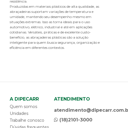
resistência.
caixa gerador
Produzidas em materiais plásticos de alta qualidade, as
calço para carretas
abraçadeiras suportam variações de temperatura e
umidade, mantendo seu desempenho mesmo em
calha da porta
situações extremas. Isso as torna ideais para o uso
calota
automotivo, elétrico, industrial e até em aplicações
capa da maçaneta
cotidianas. Versáteis, práticas e de excelente custo-
benefício, as abraçadeiras plásticas são a solução
capa da porca do parafuso da flange
inteligente para quem busca segurança, organização e
capa da porca do parafuso de roda
eficiência em diferentes contextos.
capa da porca do parafuso do chassi
capa de retrovisor
capô da cabine
carcaça filtro
carroceria - componentes
catraca de amarração
chapa do paralama
A DIPECARR
ATENDIMENTO
chave combinada antifurto
chave da tampa do tanque
Quem somos
atendimento@dipecarr.com.b
chave de bascular cabine
Unidades
(18)2101-3000
cinta de amarração
Trabalhe conosco
cinta do parabarro
Dúvidas frequentes