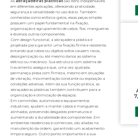
As
abraçadeiras plásticas
são itens indispensáveis
B
em diferentes aplicações, oferecendo praticidade,
segurança e versatilidade no uso diário. Também
bandeja do retrovisor
conhecidas como enforca-gatos, essas peças simples
base do suporte do paralama
possuem um papel fundamental na fixação,
batente da grade
organização e agrupamento de cabos, fios, mangueiras
e diversos outros componentes.
bomba de cabine
Com design funcional, a abraçadeira plástica é
borracha do tubo do suporte
projetada para garantir uma fixação firme e resistente,
paralama
evitando que cabos ou objetos soltos causem riscos,
botão da trava do volante
desorganização ou até mesmo danos ao sistema
elétrico ou mecânico. Sua estrutura com sistema de
braço de retrovisor
travamento assegura que, uma vez ajustada,
braco retrovisor
permaneça presa com firmeza, mesmo em situações
de vibração, movimentação constante ou exposição a
C
condições adversas. Além da sua função prática, as
abraçadeiras plásticas também contribuem para a
cabo da coluna de direção
organização e otimização de espaços.
7
cabo da fechadura
Em caminhões, automóveis e equipamentos
cabo para bagageiro
industriais, ajudam a manter cabos e mangueiras
alinhados, prevenindo desgastes prematuros e
caixa de cozinha
aumentando a durabilidade dos componentes. Em
caixa de ferramentas
ambientes residenciais e comerciais, são aliadas na
caixa de som
manutenção da ordem, garantindo um acabamento
limpo e seguro. Outro ponto importante é a sua
caixa do estribo